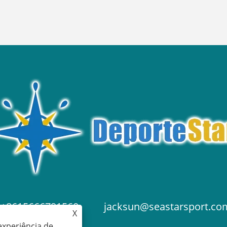
+8615666791560
jacksun@seastarsport.co
X
experiência de