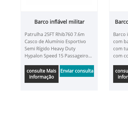
Barco inflável militar
Barco
Patrulha 25FT Rhib760 7.6m
Barco i
Casco de Alumínio Esportivo
com ba
Semi Rígido Heavy Duty
com tu
Hypalon Speed ​​15 Passageiros
com co
Barco Inflável Militar de Popa.
Seasta
Os barcos com costelas de
alumín
consulte Mais
Enviar consulta
consu
informação
info
alumínio Seastar são feitos de
tubo O
casco de alumínio com PVC
costel
inflável, hypalon, tubo ORCA.
CE. O 
Alguns barcos de costela
mais a
obtiveram certificação CE. O
resgat
tipo barco de patrulha militar
també
tem mais assentos para uso de
projeto
patrulha governamental,
não go