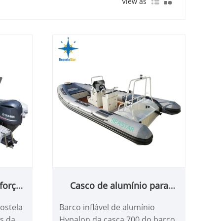
View as
forço
Casco de alumínio para
8 pés
barco com costela
costela
Barco inflável de alumínio
s da
Hypalon da casca 700 do barco