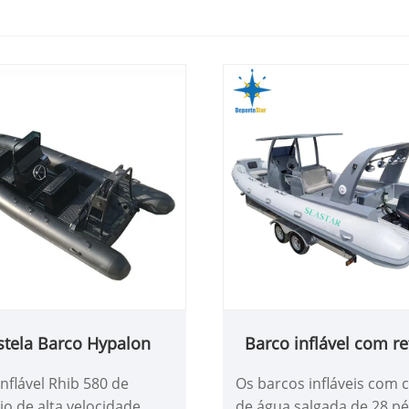
stela Barco Hypalon
Barco inflável com re
de água salgada de 2
nflável Rhib 580 de
Os barcos infláveis ​​com 
io de alta velocidade
de água salgada de 28 pé