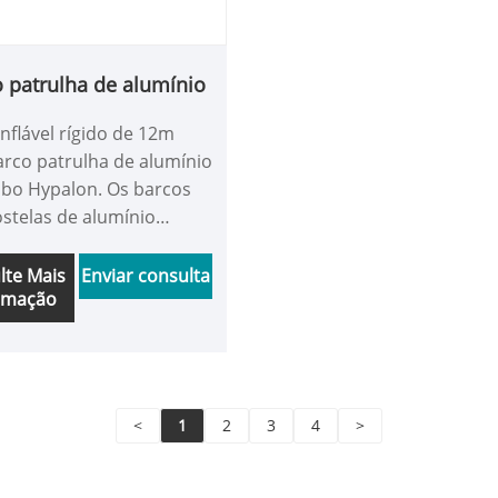
 patrulha de alumínio
nflável rígido de 12m
rco patrulha de alumínio
bo Hypalon. Os barcos
stelas de alumínio
r são feitos de casco de
io com hypalon inflável e
lte Mais
Enviar consulta
rmação
RCA. Alguns barcos de
a obtiveram certificação
tipo barco de resgate tem
ssentos para uso de
e governamental,
<
1
2
3
4
>
m adequado para alguns
s turísticos de projetos
vernamentais.