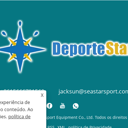
+8615666791560
jacksun@seastarsport.co
X
experiência de
r o conteúdo. Ao
ies.
política de
 2025 Qingdao Seastar Sport Equipment Co., Ltd. Todos os direitos
Links
Sitemap
RSS
XML
política de Privacidade