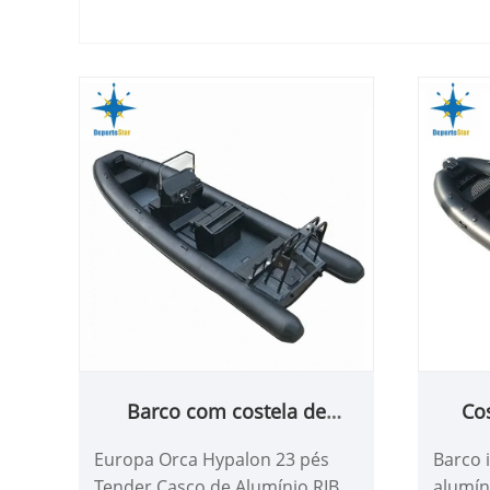
Barco com costela de
Co
alumínio
Europa Orca Hypalon 23 pés
Barco i
Tender Casco de Alumínio RIB
alumín