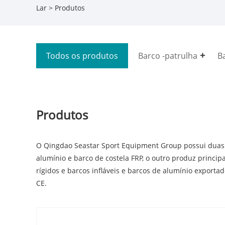
Lar
>
Produtos
Todos os produtos
Barco -patrulha
B
Produtos
O Qingdao Seastar Sport Equipment Group possui duas of
alumínio e barco de costela FRP, o outro produz princ
rígidos e barcos infláveis ​​e barcos de alumínio expor
CE.