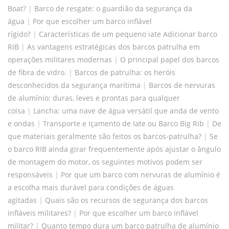
Boat?
|
Barco de resgate: o guardião da segurança da
água
|
Por que escolher um barco inflável
rígido?
|
Características de um pequeno iate Adicionar barco
RIB
|
As vantagens estratégicas dos barcos patrulha em
operações militares modernas
|
O principal papel dos barcos
de fibra de vidro.
|
Barcos de patrulha: os heróis
desconhecidos da segurança marítima
|
Barcos de nervuras
de alumínio: duras, leves e prontas para qualquer
coisa
|
Lancha: uma nave de água versátil que anda de vento
e ondas
|
Transporte e Içamento de Iate ou Barco Big Rib
|
De
que materiais geralmente são feitos os barcos-patrulha?
|
Se
o barco RIB ainda girar frequentemente após ajustar o ângulo
de montagem do motor, os seguintes motivos podem ser
responsáveis
|
Por que um barco com nervuras de alumínio é
a escolha mais durável para condições de águas
agitadas
|
Quais são os recursos de segurança dos barcos
infláveis ​​militares?
|
Por que escolher um barco inflável
militar?
|
Quanto tempo dura um barco patrulha de alumínio