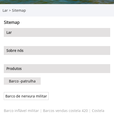
Lar
>
Sitemap
Sitemap
Lar
Sobre nós
Produtos
Barco -patrulha
Barco de nervura militar
Barco inflável militar
|
Barcos vendas costela 420
|
Costela