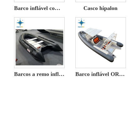
Barco inflável com reforço de água salgada de 28 pés
Casco hipalon
Barcos a remo infláveis ​​de alumínio 360
Barco inflável ORCA com reforço de alumínio da casca 28 pés